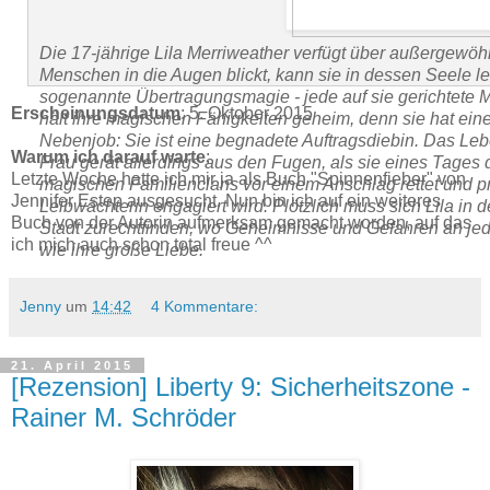
Die 17-jährige Lila Merriweather verfügt über außergewöh
Menschen in die Augen blickt, kann sie in dessen Seele 
sogenannte Übertragungsmagie - jede auf sie gerichtete M
Erscheinungsdatum
: 5. Oktober 2015
hält ihre magischen Fähigkeiten geheim, denn sie hat ein
Nebenjob: Sie ist eine begnadete Auftragsdiebin. Das Leb
Warum ich darauf warte
:
Frau gerät allerdings aus den Fugen, als sie eines Tage
Letzte Woche hatte ich mir ja als Buch "Spinnenfieber" von
magischen Familienclans vor einem Anschlag rettet und 
Jennifer Estep ausgesucht. Nun bin ich auf ein weiteres
Leibwächterin engagiert wird. Plötzlich muss sich Lila in
Buch von der Autorin aufmerksam gemacht worden, auf das
Stadt zurechtfinden, wo Geheimnisse und Gefahren an jed
ich mich auch schon total freue ^^
wie ihre große Liebe.
Jenny
um
14:42
4 Kommentare:
21. April 2015
[Rezension] Liberty 9: Sicherheitszone -
Rainer M. Schröder