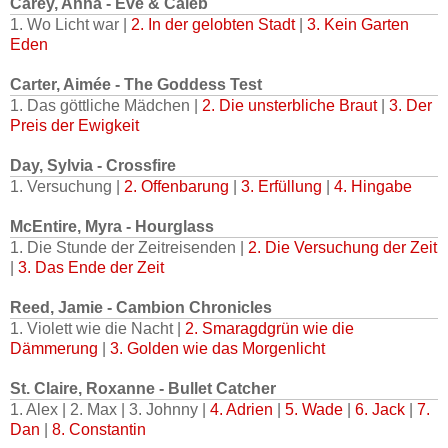
Carey, Anna - Eve & Caleb
1. Wo Licht war |
2. In der gelobten Stadt
|
3. Kein Garten
Eden
Carter, Aimée - The Goddess Test
1. Das göttliche Mädchen |
2. Die unsterbliche Braut
|
3. Der
Preis der Ewigkeit
Day, Sylvia - Crossfire
1. Versuchung |
2. Offenbarung
|
3. Erfüllung
|
4. Hingabe
McEntire, Myra - Hourglass
1. Die Stunde der Zeitreisenden |
2. Die Versuchung der Zeit
|
3. Das Ende der Zeit
Reed, Jamie - Cambion Chronicles
1. Violett wie die Nacht |
2. Smaragdgrün wie die
Dämmerung
|
3. Golden wie das Morgenlicht
St. Claire, Roxanne - Bullet Catcher
1. Alex | 2. Max | 3. Johnny |
4. Adrien
|
5. Wade
|
6. Jack
|
7.
Dan
|
8. Constantin