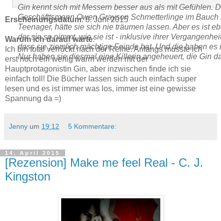
Gin kennt sich mit Messern besser aus als mit Gefühlen. 
Geschäfttsmann Owen Grayson Schmetterlinge im Bauch h
Erscheinungsdatum
: 8. Juni 2015
Teenager, hätte sie sich nie träumen lassen. Aber es ist e
der sie so nimmt, wie sie ist - inklusive ihrer Vergangenhei
Warum ich darauf warte
:
dass sie ziemlich mächtige Feinde hat. Und die haben es
Ich bin total verrückt nach der Reihe. Anfangs musste ich
Nur haben sie diesmal eine Killerin angeheuert, die Gin 
erst noch ein wenig warm werden mit der
Hauptprotagonistin Gin, aber inzwischen finde ich sie
einfach toll! Die Bücher lassen sich auch einfach super
lesen und es ist immer was los, immer ist eine gewisse
Spannung da =)
Jenny
um
19:12
5 Kommentare:
14. April 2015
[Rezension] Make me feel Real - C. J.
Kingston